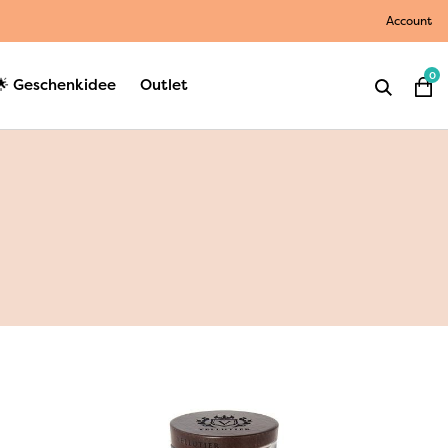
Account
0
🌟 Geschenkidee
Outlet