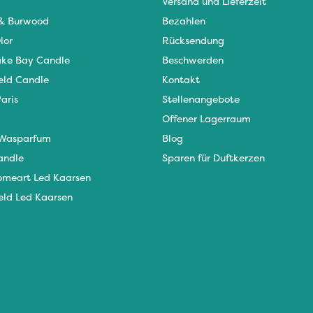
Versand und Lieferzeit
 & Burwood
Bezahlen
lor
Rücksendung
ke Bay Candle
Beschwerden
eld Candle
Kontakt
aris
Stellenangebote
Offener Lagerraum
Wasparfum
Blog
andle
Sparen für Duftkerzen
omeart Led Kaarsen
eld Led Kaarsen