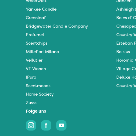
Woodwick
Janzen
IPuro
Yankee Candle
Ashleigh
Greenleaf
Boles d' O
Nesti Dante
Bridgewater Candle Company
Chesapea
Deluxe HomeArt
Profumel
Countryfi
Scentchips
Esteban P
Countryfield Led Kerzen
Millefiori Milano
Bolsius
Bolsius
Vellutier
Horomia 
VT Wonen
Village C
Scentmoods
IPuro
Deluxe H
Home Society
Scentmoods
Countryfi
Home Society
Zusss
Folge uns