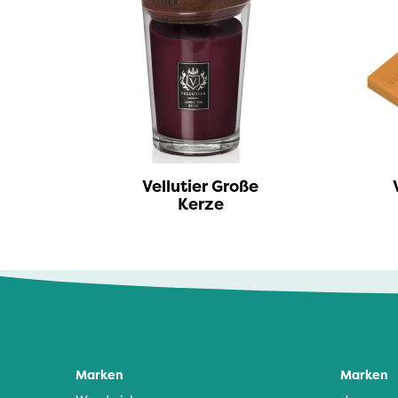
Bridgewater Candle
Village Candle
Millefiori Milano
Scentchips
Horomia Wasparfum
Vellutier Große
ZUSSS
Kerze
Boles d' Olor
Il Bucato Di Adele
Countryfield Candle
Vellutier
Marken
Marken
Max Benjamin