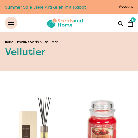
Account
Summer Sale Viele Artikelen mit Rabat
0
Home
-
Produkt Marken
-
Vellutier
Vellutier