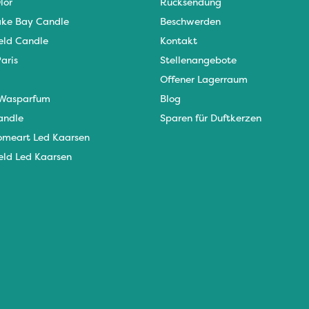
lor
Rücksendung
ke Bay Candle
Beschwerden
eld Candle
Kontakt
aris
Stellenangebote
Offener Lagerraum
Wasparfum
Blog
andle
Sparen für Duftkerzen
omeart Led Kaarsen
eld Led Kaarsen