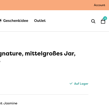
Account
0
🌟 Geschenkidee
Outlet
nature, mittelgroßes Jar,
e
Auf Lager
ht Jasmine