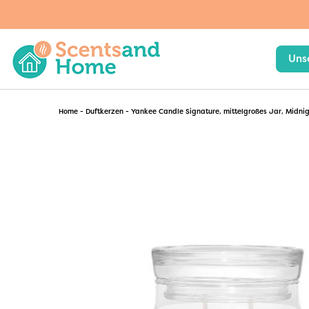
Uns
Home
-
Duftkerzen
-
Yankee Candle Signature, mittelgroßes Jar, Midni
WoodWick
Kerzen & Lampen
Chesapeake Bay Candle
Innenraum
Greenleaf
Pflanzen
Yankee Candle
Janzen
Ashleigh & Burwood