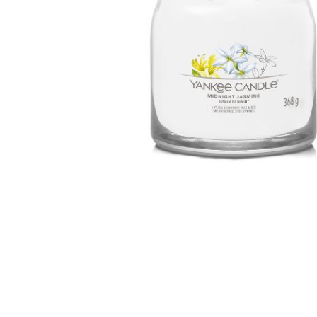
Bridgewater Candle
Village Candle
Millefiori Milano
Scentchips
Horomia Wasparfum
ZUSSS
Boles d' Olor
Il Bucato Di Adele
Countryfield Candle
Vellutier
Max Benjamin