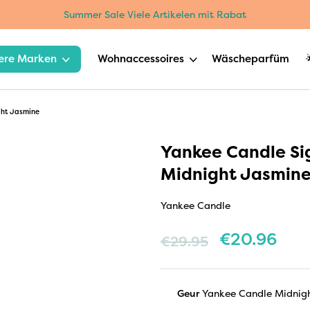
Summer Sale Viele Artikelen mit Rabat
ere Marken
Wohnaccessoires
Wäscheparfüm
ght Jasmine
Yankee Candle Sig
Midnight Jasmin
Yankee Candle
€
20.96
€
29.95
Geur
Yankee Candle Midnig