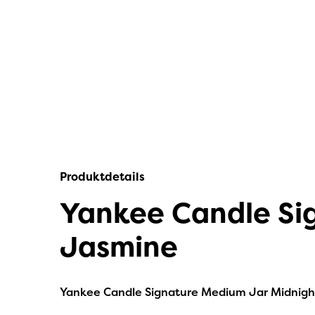
IPuro
Nesti Dante
Deluxe HomeArt
Countryfield Led Kerzen
Bolsius
Scentmoods
Produktdetails
Home Society
Yankee Candle Sig
Jasmine
Yankee Candle Signature Medium Jar Midnig