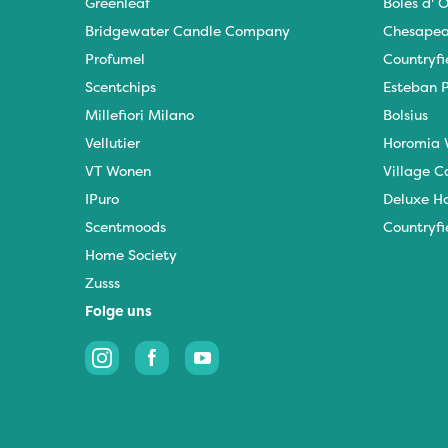
Greenleaf
Boles d' O
Bridgewater Candle Company
Chesapea
Profumel
Countryfi
Scentchips
Esteban P
Millefiori Milano
Bolsius
Vellutier
Horomia 
VT Wonen
Village C
IPuro
Deluxe H
Scentmoods
Countryfi
Home Society
Zusss
Folge uns